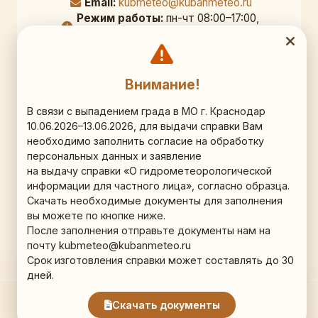
Email:
kubmeteo@kubanmeteo.ru
Режим работы:
пн-чт 08:00–17:00,
перерыв 12:00–12:45; пт 08:00–16:00
Официальный адрес
Внимание!
350000, г. Краснодар,
В связи с выпадением града в МО г. Краснодар
ул. Рашпилевская д. 36, 9 этаж, кб. 903
10.06.2026–13.06.2026, для выдачи справки Вам
необходимо заполнить согласие на обработку
Схема проезда (Яндекс.Карты)
персональных данных и заявление
на выдачу справки «О гидрометеорологической
информации для частного лица», согласно образца.
Наши соц.сети
Скачать необходимые документы для заполнения
вы можете по кнопке ниже.
ВКонтакте
После заполнения отправьте документы нам на
Телеграм
почту kubmeteo@kubanmeteo.ru
Срок изготовления справки может составлять до 30
дней.
Скачать документы
2003-2026. Все права защищены. "Краснодарский филиал
ФГБУ Северо-Кавказское УГМС"