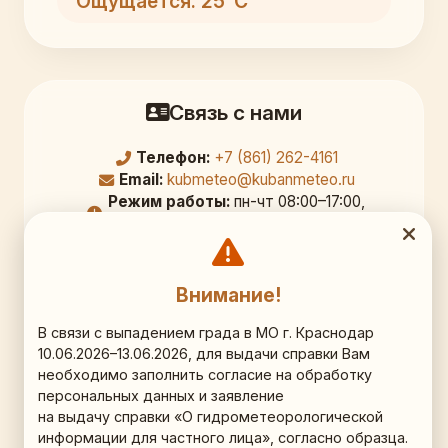
Ощущается: 25°C
Связь с нами
Телефон:
+7 (861) 262-4161
Email:
kubmeteo@kubanmeteo.ru
Режим работы:
пн-чт 08:00–17:00,
перерыв 12:00–12:45; пт 08:00–16:00
Официальный адрес
Внимание!
350000, г. Краснодар,
В связи с выпадением града в МО г. Краснодар
ул. Рашпилевская д. 36, 9 этаж, кб. 903
10.06.2026–13.06.2026, для выдачи справки Вам
необходимо заполнить согласие на обработку
Схема проезда (Яндекс.Карты)
персональных данных и заявление
на выдачу справки «О гидрометеорологической
информации для частного лица», согласно образца.
Наши соц.сети