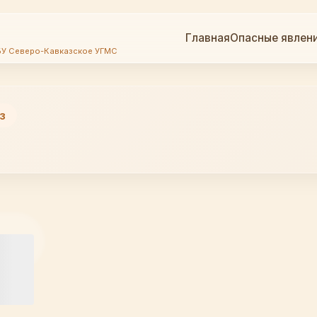
Главная
Опасные явлен
БУ Северо-Кавказское УГМС
з