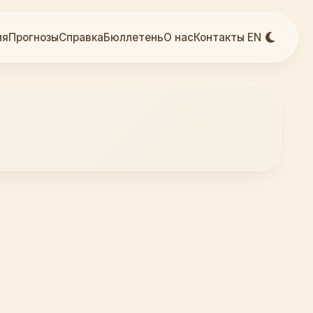
ия
Прогнозы
Справка
Бюллетень
О нас
Контакты
EN