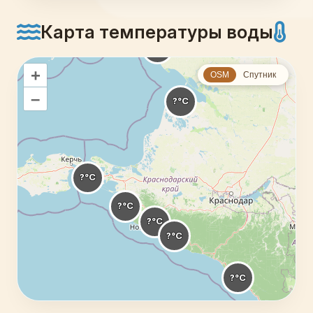
Карта температуры воды
+
OSM
Спутник
–