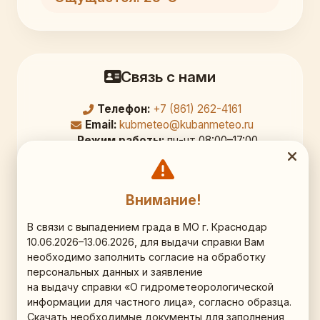
Связь с нами
Телефон:
+7 (861) 262-4161
Email:
kubmeteo@kubanmeteo.ru
Режим работы:
пн-чт 08:00–17:00,
перерыв 12:00–12:45; пт 08:00–16:00
Официальный адрес
Внимание!
350000, г. Краснодар,
В связи с выпадением града в МО г. Краснодар
10.06.2026–13.06.2026, для выдачи справки Вам
ул. Рашпилевская д. 36, 9 этаж, кб. 903
необходимо заполнить согласие на обработку
персональных данных и заявление
Схема проезда (Яндекс.Карты)
на выдачу справки «О гидрометеорологической
информации для частного лица», согласно образца.
Наши соц.сети
Скачать необходимые документы для заполнения