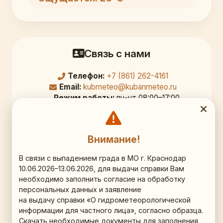
Связь с нами
Телефон:
+7 (861) 262-4161
Email:
kubmeteo@kubanmeteo.ru
Режим работы:
пн-чт 08:00–17:00,
перерыв 12:00–12:45; пт 08:00–16:00
Официальный адрес
Внимание!
350000, г. Краснодар,
В связи с выпадением града в МО г. Краснодар
10.06.2026–13.06.2026, для выдачи справки Вам
ул. Рашпилевская д. 36, 9 этаж, кб. 903
необходимо заполнить согласие на обработку
персональных данных и заявление
Схема проезда (Яндекс.Карты)
на выдачу справки «О гидрометеорологической
информации для частного лица», согласно образца.
Наши соц.сети
Скачать необходимые документы для заполнения