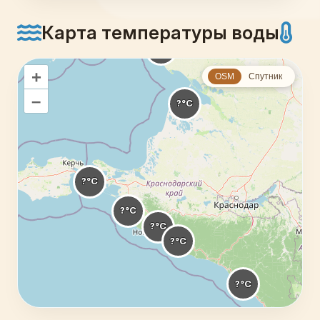
Карта температуры воды
+
OSM
Спутник
–